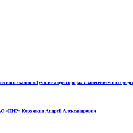
тного звания «Лучшие люди города» с занесением на городс
ор АО «НИР» Коряжкин Андрей Александрович