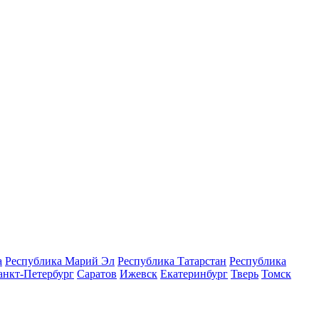
а
Республика Марий Эл
Республика Татарстан
Республика
анкт-Петербург
Саратов
Ижевск
Екатеринбург
Тверь
Томск