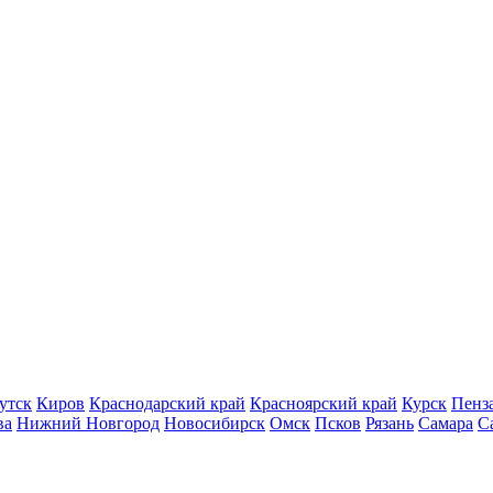
утск
Киров
Краснодарский край
Красноярский край
Курск
Пенз
ва
Нижний Новгород
Новосибирск
Омск
Псков
Рязань
Самара
С