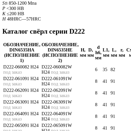
S
850-1200 Мпа
Ti
P
<300 HB
K
≤200 HB
H
48HRC—57HRC
Каталог свёрл серии D222
ОБОЗНАЧЕНИЕ,
ОБОЗНАЧЕНИЕ,
d
DIN6535HA
DIN6535HE
H,
D,
L1,
L,
r,
Cx
h6
,
(ИСПОЛНЕНИЕ
(ИСПОЛНЕНИЕ
мм
мм
мм
мм
мм
мм
1)
2)
D222-060082 H24
D222-060082W
6
35
82
под заказ
H24
под заказ
D222-061091 H24
D222-061091W
8
41
91
под заказ
H24
под заказ
D222-062091 H24
D222-062091W
8
41
91
под заказ
H24
под заказ
D222-063091 H24
D222-063091W
8
41
91
под заказ
H24
под заказ
D222-064091 H24
D222-064091W
8
41
91
под заказ
H24
под заказ
D222-065091 H24
D222-065091W
8
41
91
под заказ
H24
под заказ