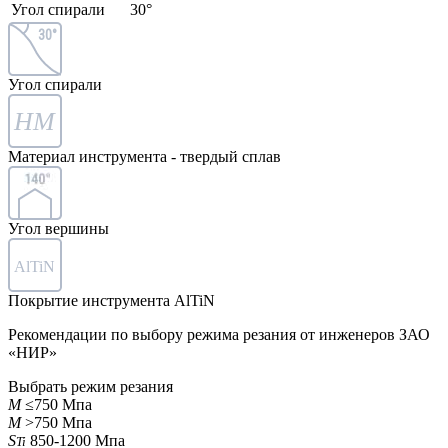
Угол спирали
30°
30°
Угол спирали
HM
Материал инструмента - твердый сплав
Угол вершины
AlTiN
Покрытие инструмента AlTiN
Рекомендации по выбору режима резания от инженеров ЗАО
«НИР»
Выбрать режим резания
M
≤750 Мпа
M
>750 Мпа
S
850-1200 Мпа
Ti