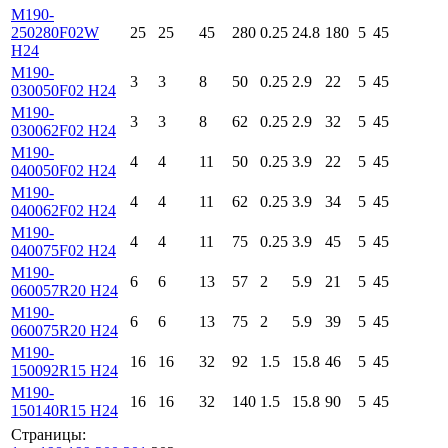
M190-
250280F02W
25
25
45
280
0.25
24.8
180
5
45
H24
M190-
3
3
8
50
0.25
2.9
22
5
45
030050F02 H24
M190-
3
3
8
62
0.25
2.9
32
5
45
030062F02 H24
M190-
4
4
11
50
0.25
3.9
22
5
45
040050F02 H24
M190-
4
4
11
62
0.25
3.9
34
5
45
040062F02 H24
M190-
4
4
11
75
0.25
3.9
45
5
45
040075F02 H24
M190-
6
6
13
57
2
5.9
21
5
45
060057R20 H24
M190-
6
6
13
75
2
5.9
39
5
45
060075R20 H24
M190-
16
16
32
92
1.5
15.8
46
5
45
150092R15 H24
M190-
16
16
32
140
1.5
15.8
90
5
45
150140R15 H24
Страницы: