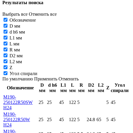
Результаты поиска
Выбрать все
Отменить все
Обозначение
D мм
d h6 мм
L1 мм
L мм
R мм
D2 мм
L2 мм
Z
Угол спирали
По умолчанию
Применить
Отменить
D
d h6
L1
L
R
D2
L2
Угол
Обозначение
Z
мм
мм
мм
мм
мм
мм
мм
спирали
M190-
250122R50SW
25
25
45
122
5
5
45
H24
M190-
250122R50W
25
25
45
122
5
24.8
65
5
45
H24
M190-