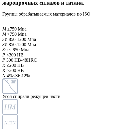
жаропрочных сплавов и титана.
Группы обрабатываемых материалов по ISO
M
≤750 Мпа
M
>750 Мпа
S
850-1200 Мпа
Ti
S
850-1200 Мпа
Ti
S
≤ 850 Мпа
ni
P
<300 HB
P
300 HB-48HRC
K
≤200 HB
K
>200 HB
N
4%≤Si<12%
30°
Угол спирали режущей части
HM
AlTiN