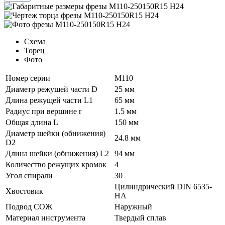
Схема
Торец
Фото
Номер серии
M110
Диаметр режущей части D
25 мм
Длина режущей части L1
65 мм
Радиус при вершине r
1.5 мм
Общая длина L
150 мм
Диаметр шейки (обнижения)
24.8 мм
D2
Длина шейки (обнижения) L2
94 мм
Количество режущих кромок
4
Угол спирали
30
Цилиндрический DIN 6535-
Хвостовик
HA
Подвод СОЖ
Наружный
Материал инструмента
Твердый сплав