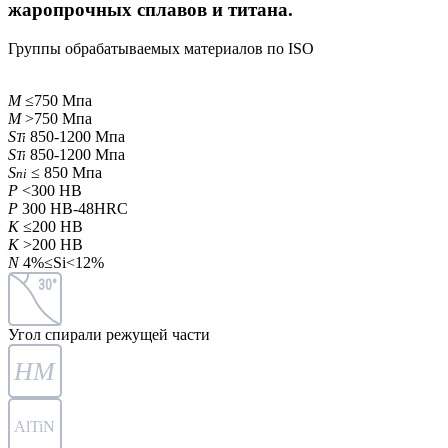
жаропрочных сплавов и титана.
Группы обрабатываемых материалов по ISO
M
≤750 Мпа
M
>750 Мпа
S
850-1200 Мпа
Ti
S
850-1200 Мпа
Ti
S
≤ 850 Мпа
ni
P
<300 HB
P
300 HB-48HRC
K
≤200 HB
K
>200 HB
N
4%≤Si<12%
30°
Угол спирали режущей части
HM
AlTiN