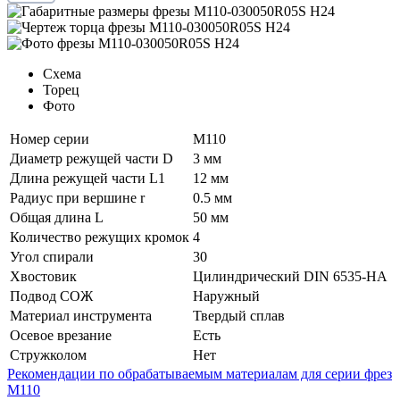
Схема
Торец
Фото
Номер серии
M110
Диаметр режущей части D
3 мм
Длина режущей части L1
12 мм
Радиус при вершине r
0.5 мм
Общая длина L
50 мм
Количество режущих кромок
4
Угол спирали
30
Хвостовик
Цилиндрический DIN 6535-HA
Подвод СОЖ
Наружный
Материал инструмента
Твердый сплав
Осевое врезание
Есть
Стружколом
Нет
Рекомендации по обрабатываемым материалам для серии фрез
M110